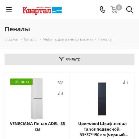
0
Пеналы
Главная
-
Каталог
-
Мебель для ванных комнат
-
Пеналы
Фильтр
НОВИНКА
VENECIANA Пенал ADEL, 35
Uperwood Шкаф-пенал
см
Tanos подвесной,
33*37*150 см (черный