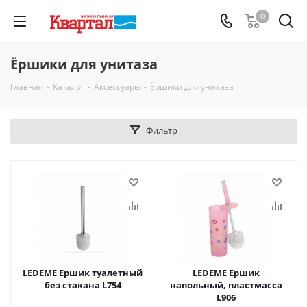
0
Ёршики для унитаза
Главная
-
Каталог
-
Аксессуары
-
Ёршики для унитаза
Фильтр
LEDEME Ершик туалетный
LEDEME Ершик
без стакана L754
напольный, пластмасса
L906