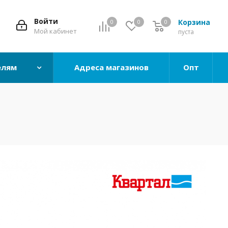
Войти
Корзина
0
0
0
0
Мой кабинет
пуста
елям
Адреса магазинов
Опт