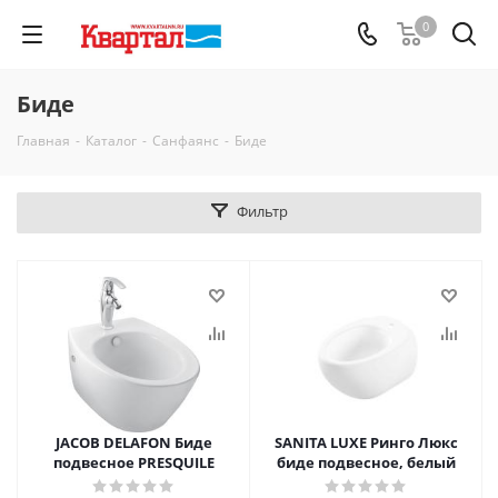
0
Биде
Главная
-
Каталог
-
Санфаянс
-
Биде
Фильтр
JACOB DELAFON Биде
SANITA LUXE Ринго Люкс
подвесное PRESQUILE
биде подвесное, белый