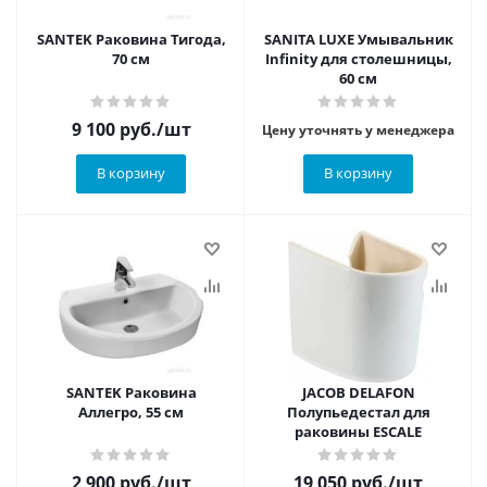
SANTEK Раковина Тигода,
SANITA LUXE Умывальник
70 см
Infinity для столешницы,
60 см
9 100
руб.
/шт
Цену уточнять у менеджера
В корзину
В корзину
SANTEK Раковина
JACOB DELAFON
Аллегро, 55 см
Полупьедестал для
раковины ESCALE
2 900
руб.
/шт
19 050
руб.
/шт