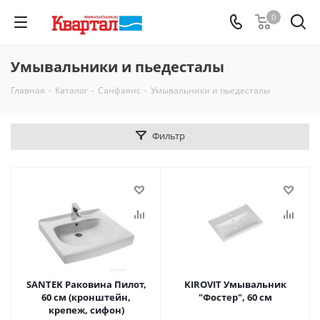
0
Умывальники и пьедесталы
Главная
-
Каталог
-
Санфаянс
-
Умывальники и пьедесталы
Фильтр
SANTEK Раковина Пилот,
KIROVIT Умывальник
60 см (кронштейн,
"Фостер", 60 см
крепеж, сифон)