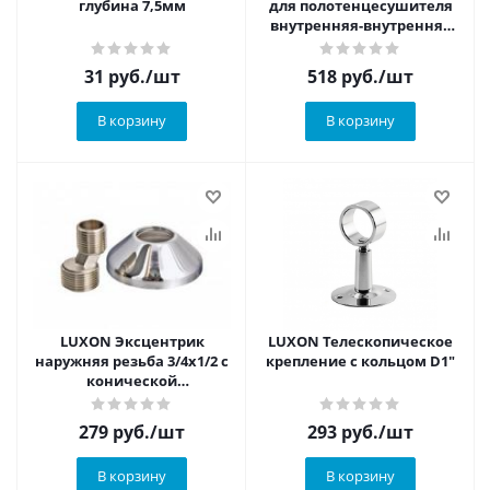
глубина 7,5мм
для полотенцесушителя
внутренняя-внутренняя
1"х3/4"
31
руб.
/шт
518
руб.
/шт
В корзину
В корзину
LUXON Эксцентрик
LUXON Телескопическое
наружняя резьба 3/4х1/2 с
крепление с кольцом D1"
конической
декоративной чашкой
279
руб.
/шт
293
руб.
/шт
В корзину
В корзину