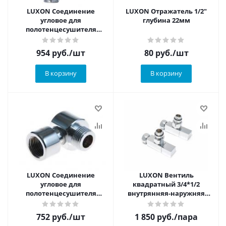
LUXON Соединение
LUXON Отражатель 1/2"
угловое для
глубина 22мм
полотенцесушителя
внутренняя-наружняя
1"х1/2"
954
руб.
/шт
80
руб.
/шт
В корзину
В корзину
LUXON Соединение
LUXON Вентиль
угловое для
квадратный 3/4*1/2
полотенцесушителя
внутрянняя-наружняя
внутренняя-наружняяс
2шт
1/2"х1/2"
752
руб.
/шт
1 850
руб.
/пара