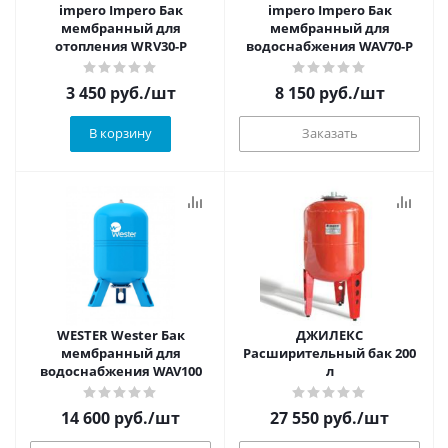
impero Impero Бак
impero Impero Бак
мембранный для
мембранный для
отопления WRV30-P
водоснабжения WAV70-P
3 450
руб.
/шт
8 150
руб.
/шт
В корзину
Заказать
WESTER Wester Бак
ДЖИЛЕКС
мембранный для
Расширительный бак 200
водоснабжения WAV100
л
14 600
руб.
/шт
27 550
руб.
/шт