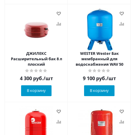
ДЖИЛЕКС
WESTER Wester Бак
Расширительный бак 8 л
мембранный для
плоский
водоснабжения WAV 50
4 300
руб.
/шт
9 100
руб.
/шт
В корзину
В корзину