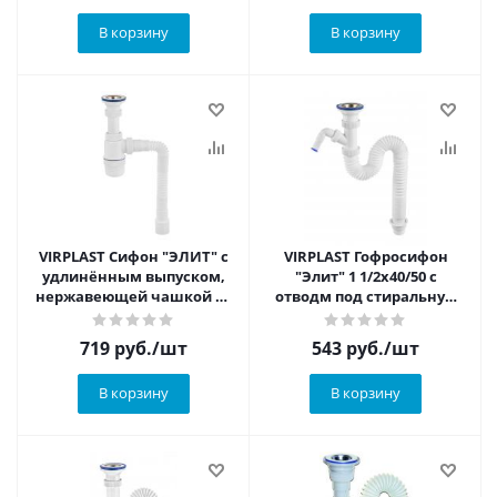
В корзину
В корзину
VIRPLAST Сифон "ЭЛИТ" с
VIRPLAST Гофросифон
удлинённым выпуском,
"Элит" 1 1/2х40/50 с
нержавеющей чашкой из
отводм под стиральную
стали и гофротрубой
машину и нержавеющей
чашкой д.70, 900 мм
719
руб.
/шт
543
руб.
/шт
В корзину
В корзину