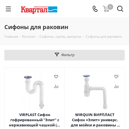
0
Сифоны для раковин
Главная
-
Каталог
-
Сифоны, трапы, выпуски
-
Сифоны для раковин
Фильтр
VIRPLAST Сифон
WIRQUIN ВИРПЛАСТ
гофрированный "Элит" с
Сифон «Элит» универс.
нержавеющей чашкой (70
для мойки и раковины 1