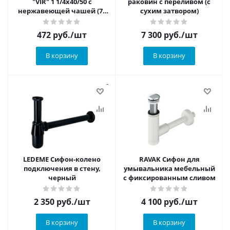
"VIR" 1 1/4x40/50 с
раковин с переливом (с
нержавеющей чашей (70
сухим затвором)
мм)
472
руб.
/шт
7 300
руб.
/шт
В корзину
В корзину
LEDEME Сифон-колено
RAVAK Сифон для
подключения в стену,
умывальника мебельный
черный
с фиксированным сливом
2 350
руб.
/шт
4 100
руб.
/шт
В корзину
В корзину