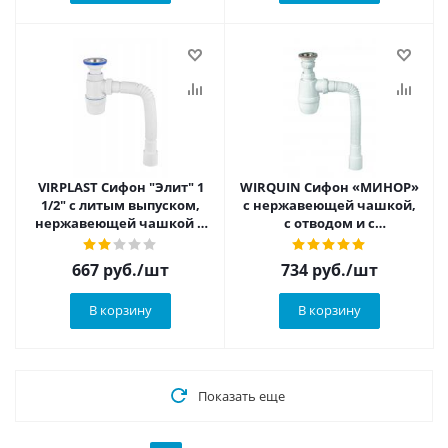
VIRPLAST Сифон "Элит" 1
WIRQUIN Сифон «МИНОР»
1/2" с литым выпуском,
с нержавеющей чашкой,
нержавеющей чашкой и
с отводом и с
гофротрубой
гофротрубой (L800 мм)
667
руб.
/шт
734
руб.
/шт
В корзину
В корзину
Показать еще