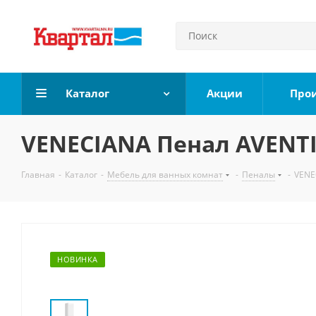
Каталог
Акции
Про
VENECIANA Пенал AVENTI
Главная
-
Каталог
-
Мебель для ванных комнат
-
Пеналы
-
VENE
НОВИНКА