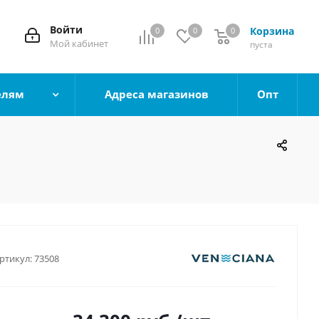
Войти
Корзина
0
0
0
0
Мой кабинет
пуста
елям
Адреса магазинов
Опт
ртикул:
73508