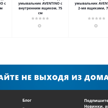
O с
умывальник AVENTINO с
умывальник AVEN
см
внутренним ящиком, 75
2-мя ящиками, 7
см
Блог
Подпишите
Новинки, а