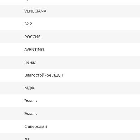
VENECIANA
32.2
РОССИЯ
AVENTINO
Пенал
Влагостойкое ЛДСП
МДФ
Эмаль
Эмаль
С дверками
Да