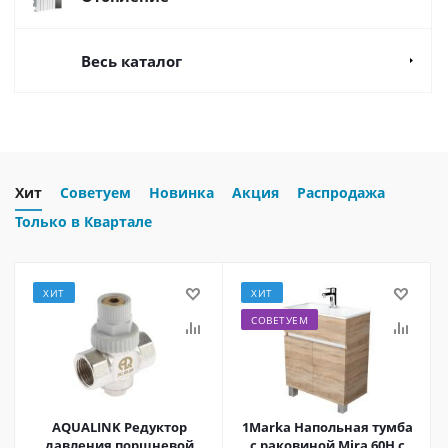
Весь каталог
Хит
Советуем
Новинка
Акция
Распродажа
Только в Квартале
ХИТ
ХИТ
СОВЕТУЕМ
AQUALINK Редуктор
1Marka Напольная тумба
давления поршневой
с раковиной Mira 60Н с