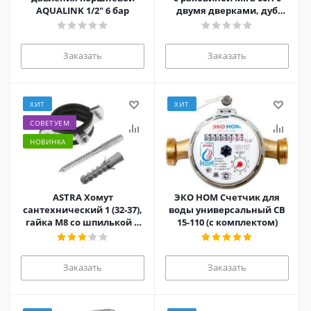
AQUALINK 1/2" 6 бар
двумя дверками, дуб
сонома
Заказать
Заказать
ХИТ
ХИТ
СОВЕТУЕМ
НОВИНКА
ASTRA Хомут
ЭКО НОМ Счетчик для
сантехнический 1 (32-37),
воды универсальный СВ
гайка М8 со шпилькой и
15-110 (с комплектом)
дюбелем
Заказать
Заказать