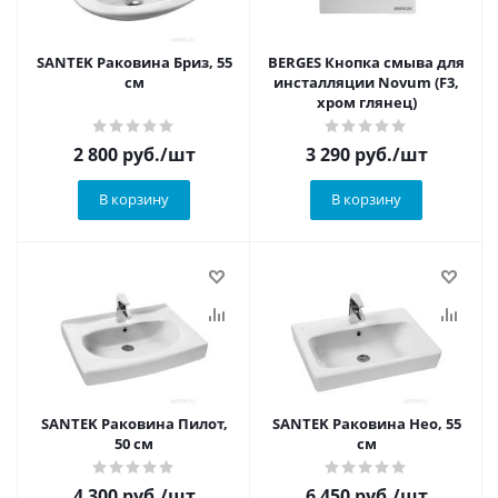
SANTEK Раковина Бриз, 55
BERGES Кнопка смыва для
см
инсталляции Novum (F3,
хром глянец)
2 800
руб.
/шт
3 290
руб.
/шт
В корзину
В корзину
SANTEK Раковина Пилот,
SANTEK Раковина Нео, 55
50 см
см
4 300
руб.
/шт
6 450
руб.
/шт