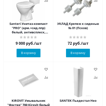
Santeri Унитаз-компакт
УКЛАД Крепеж к сиденью
"PRO" (арм.+сид.ппр)
№ 01 (Псков)
белый, антивсплеск,
горизон выпуск
(г.Воротынск)
9 000
руб.
/шт
72
руб.
/шт
В корзину
В корзину
KIROVIT Умывальник
SANTEK Пьедестал Нео
"Фостер" 700 Kirovit белый