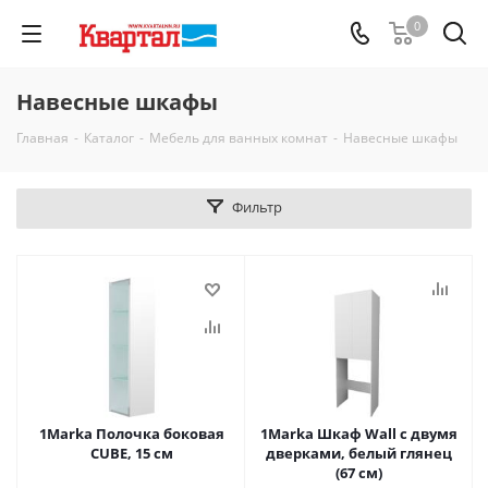
0
Навесные шкафы
Главная
-
Каталог
-
Мебель для ванных комнат
-
Навесные шкафы
Фильтр
1Marka Полочка боковая
1Marka Шкаф Wall с двумя
CUBE, 15 см
дверками, белый глянец
(67 см)