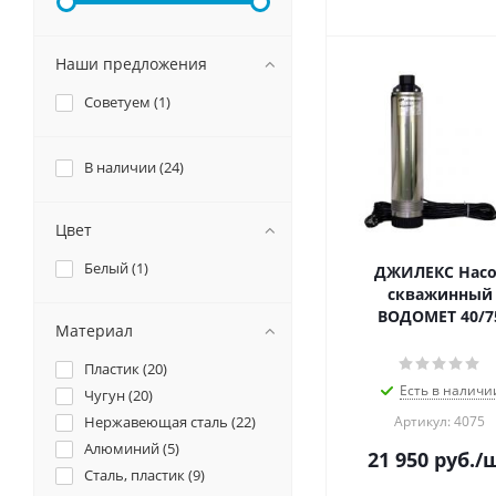
Наши предложения
Советуем (
1
)
В наличии (
24
)
Цвет
Белый (
1
)
ДЖИЛЕКС Насо
скважинный
ВОДОМЕТ 40/7
Материал
Пластик (
20
)
Есть в наличи
Чугун (
20
)
Нержавеющая сталь (
22
)
Артикул: 4075
Алюминий (
5
)
21 950
руб.
/
Сталь, пластик (
9
)