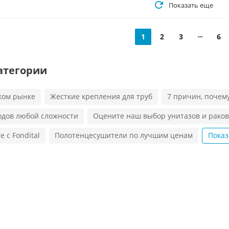
Показать еще
1
2
3
6
атегории
ком рынке
Жесткие крепления для труб
7 причин, почем
одов любой сложности
Оцените наш выбор унитазов и рако
 с Fondital
Полотенцесушители по лучшим ценам
Показ