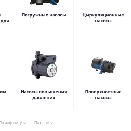
и
Погружные насосы
Циркуляционные
 для
насосы
ции
Насосы повышения
Поверхностные
давления
насосы
По алфавиту
По цене