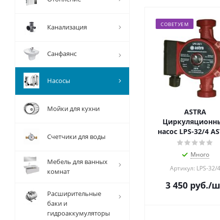
СОВЕТУЕМ
Канализация
Санфаянс
Насосы
Мойки для кухни
ASTRA
Циркуляционн
насос LPS-32/4 A
Счетчики для воды
Много
Мебель для ванных
Артикул: LPS-32/
комнат
3 450
руб.
/ш
Расширительные
баки и
гидроаккумуляторы