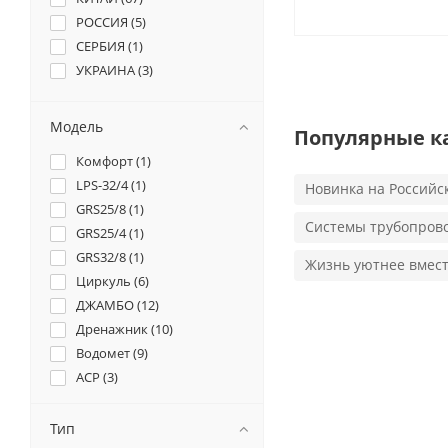
РОССИЯ (
5
)
СЕРБИЯ (
1
)
УКРАИНА (
3
)
Модель
Популярные к
Комфорт (
1
)
LPS-32/4 (
1
)
Новинка на Российс
GRS25/8 (
1
)
Системы трубопров
GRS25/4 (
1
)
GRS32/8 (
1
)
Жизнь уютнее вместе
Циркуль (
6
)
ДЖАМБО (
12
)
Дренажник (
10
)
Водомет (
9
)
ACP (
3
)
Тип