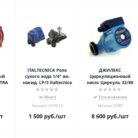
ITALTECNICA Реле
ДЖИЛЕКС
ый
сухого хода 1/4" вн.
Циркуляционный
STRA
накид. LP/3 italtecnica
насос Циркуль 32/80
Много
Есть в наличии
4
Артикул: LP/3G14
Артикул: 3280
т
1 500
руб.
/шт
8 600
руб.
/шт