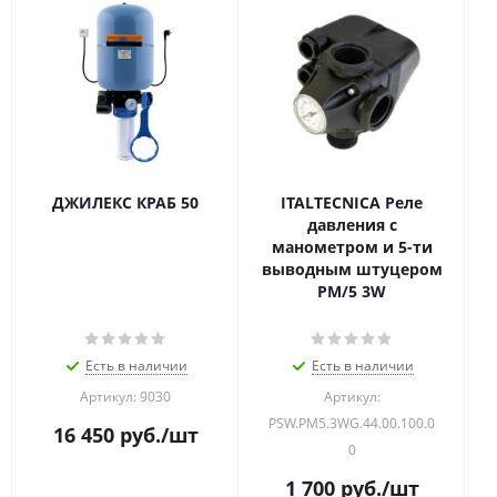
ДЖИЛЕКС КРАБ 50
ITALTECNICA Реле
давления с
манометром и 5-ти
выводным штуцером
PM/5 3W
Есть в наличии
Есть в наличии
Артикул: 9030
Артикул:
PSW.PM5.3WG.44.00.100.0
16 450
руб.
/шт
0
1 700
руб.
/шт