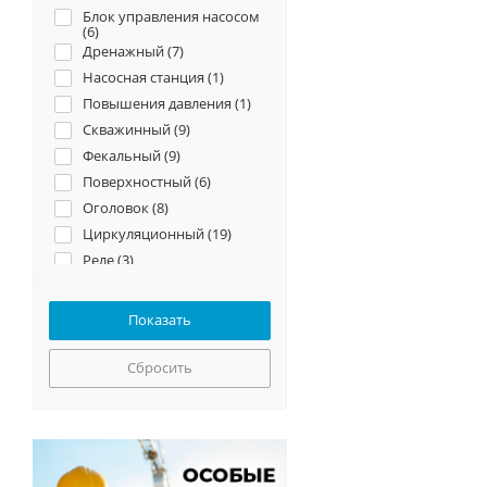
Блок управления насосом
(
6
)
Дренажный (
7
)
Насосная станция (
1
)
Повышения давления (
1
)
Скважинный (
9
)
Фекальный (
9
)
Поверхностный (
6
)
Оголовок (
8
)
Циркуляционный (
19
)
Реле (
3
)
Мембрана (
2
)
Выключатель (
1
)
Колодезный (
6
)
Насос-автомат (
9
)
Сбросить
Рецеркуляционный (
4
)