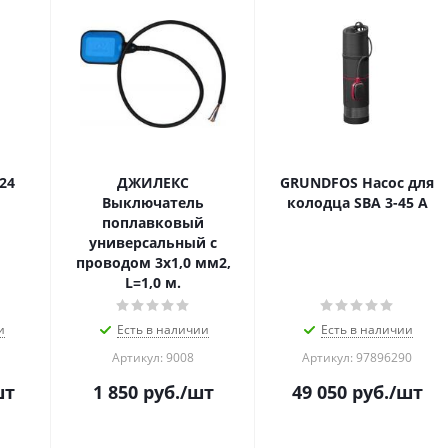
24
ДЖИЛЕКС
GRUNDFOS Насос для
Выключатель
колодца SBA 3-45 A
поплавковый
универсальный с
проводом 3х1,0 мм2,
L=1,0 м.
и
Есть в наличии
Есть в наличии
Артикул: 9008
Артикул: 97896290
шт
1 850
руб.
/шт
49 050
руб.
/шт