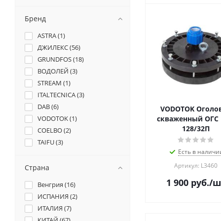
Бренд
ASTRA (
1
)
ДЖИЛЕКС (
56
)
GRUNDFOS (
18
)
ВОДОЛЕЙ (
3
)
STREAM (
1
)
ITALTECNICA (
3
)
DAB (
6
)
VODOTOK Оголо
VODOTOK (
1
)
скваженный ОГС 
128/32П
COELBO (
2
)
TAIFU (
3
)
Есть в наличи
LEO (
5
)
WESTER (
1
)
Артикул: L3460
Страна
Акватек (
3
)
1 900
руб.
/ш
Венгрия (
16
)
GIDROX (
2
)
ИСПАНИЯ (
2
)
Aquastrong (
1
)
ИТАЛИЯ (
7
)
КИТАЙ (
67
)