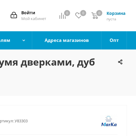
Войти
Корзина
0
0
0
0
Мой кабинет
пуста
елям
Адреса магазинов
Опт
вумя дверками, дуб
ртикул:
У83303