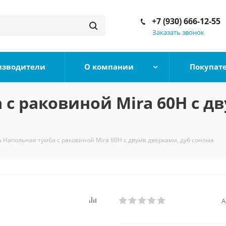
+7 (930) 666-12-55
Заказать звонок
изводители
О компании
Покупат
с раковиной Mira 60Н с д
 Напольная тумба с раковиной Mira 60Н с двумя дверками, дуб сонома
А