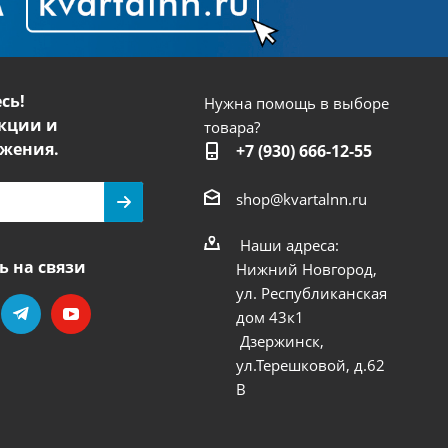
сь!
Нужна помощь в выборе
кции и
товара?
жения.
+7 (930) 666-12-55
shop@kvartalnn.ru
Наши адреса:
ь на связи
Нижний Новгород,
ул. Республиканская
дом 43к1
Дзержинск,
ул.Терешковой, д.62
В