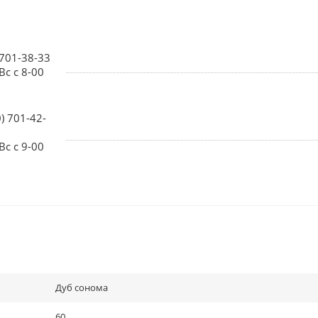
 701-38-33
Вс с 8-00
0) 701-42-
Вс с 9-00
Дуб сонома
60