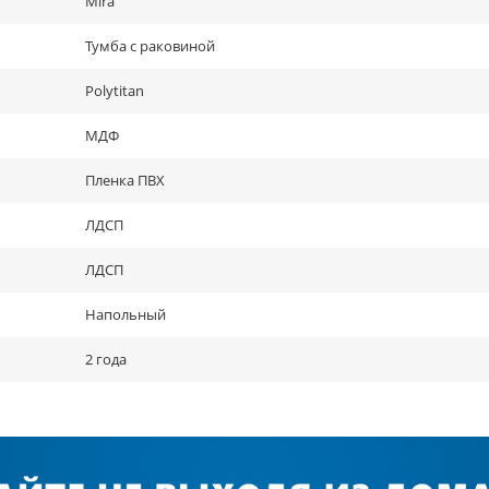
Mira
Тумба с раковиной
Polytitan
МДФ
Пленка ПВХ
ЛДСП
ЛДСП
Напольный
2 года