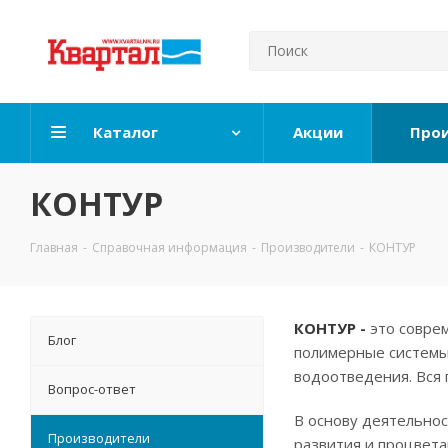
Каталог
Акции
Про
КОНТУР
Главная
-
Справочная информация
-
Производители
-
КОНТУР
КОНТУР -
это совре
Блог
полимерные системы
водоотведения. Вся
Вопрос-ответ
В основу деятельнос
Производители
развития и процвета