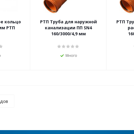
е кольцо
РТП Труба для наружной
РТП Тру
мм РТП
канализации ПП SN4
ра
160/3000/4,9 мм
16
о
Много
ндов