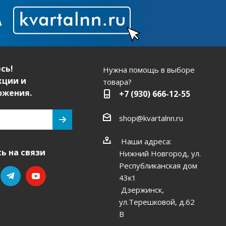
сь!
Нужна помощь в выборе
кции и
товара?
ожения.
+7 (930) 666-12-55
shop@kvartalnn.ru
Наши адреса:
ь на связи
Нижний Новгород, ул.
Республиканская дом
43к1
Дзержинск,
ул.Терешковой, д.62
В