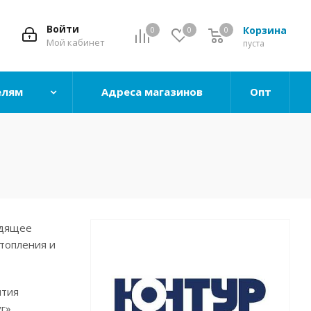
Войти
Корзина
0
0
0
0
Мой кабинет
пуста
елям
Адреса магазинов
Опт
одящее
топления и
нтия
г».