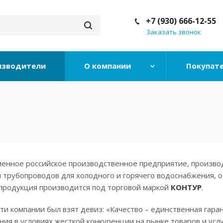
+7 (930) 666-12-55
Заказать звонок
изводители
О компании
Покупат
менное российское производственное предприятие, произв
 трубопроводов для холодного и горячего водоснабжения, о
 продукция производится под торговой маркой
КОНТУР
.
ти компании был взят девиз: «Качество – единственная гара
ния в условиях жесткой конкуренции на рынке товаров и услу