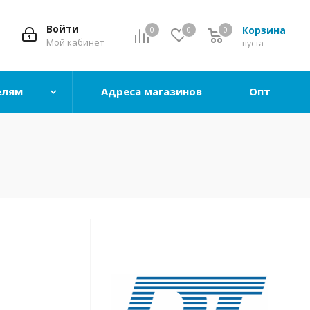
Войти
Корзина
0
0
0
0
Мой кабинет
пуста
елям
Адреса магазинов
Опт