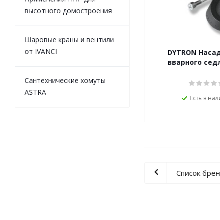
высотного домостроения
Шаровые краны и вентили
от IVANCI
DYTRON Наса
вварного седл
Сантехнические хомуты
ASTRA
Есть в на
Список бре