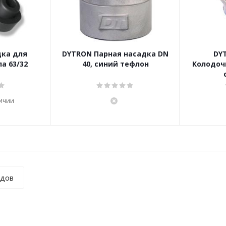
дка для
DYTRON Парная насадка DN
DY
а 63/32
40, синий тефлон
Колодоч
личии
ндов