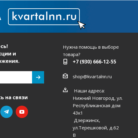
сь!
Нужна помощь в выборе
кции и
товара?
ожения.
+7 (930) 666-12-55
shop@kvartalnn.ru
Наши адреса:
ь на связи
Нижний Новгород, ул.
Республиканская дом
43к1
Дзержинск,
ул.Терешковой, д.62
В