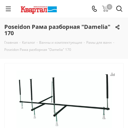
0
Poseidon Рама разборная "Damelia"
170
Главная
-
Каталог
-
Ванны и комплектующие
-
Рамы для ванн
-
Poseidon Рама разборная "Damelia" 170