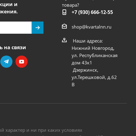
кции и
товара?
жения.
+7 (930) 666-12-55
shop@kvartalnn.ru
Наши адреса:
ь на связи
Нижний Новгород,
ул. Республиканская
дом 43к1
Дзержинск,
ул.Терешковой, д.62
В
 характер и ни при каких условиях