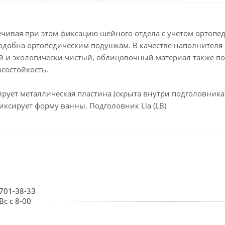
ечивая при этом фиксацию шейного отдела с учетом ортопе
одобна ортопедическим подушкам. В качестве наполнителя
й и экологически чистый, облицовочный материал также п
осостойкость.
ует металлическая пластина (скрыта внутри подголовника)
иксирует форму ванны. Подголовник Lia (LB)
 701-38-33
Вс с 8-00