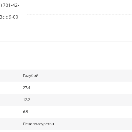
0) 701-42-
Вс с 9-00
Голубой
27.4
12.2
6.5
Пенополеуретан