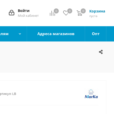
Войти
Корзина
0
0
0
0
Мой кабинет
пуста
елям
Адреса магазинов
Опт
ртикул:
LB