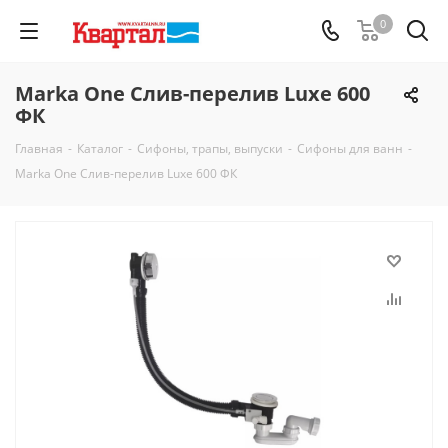
0
Marka One Слив-перелив Luxe 600
ФК
Главная
-
Каталог
-
Сифоны, трапы, выпуски
-
Сифоны для ванн
-
Marka One Слив-перелив Luxe 600 ФК