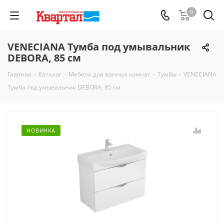
0
VENECIANA Тумба под умывальник
DEBORA, 85 см
Главная
-
Каталог
-
Мебель для ванных комнат
-
Тумбы
-
VENECIANA
Тумба под умывальник DEBORA, 85 см
НОВИНКА